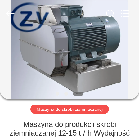
2026
Henan
Zhiyuan
Starch
Engineering
Machinery
Co.,ltd.
All
DOM
Rights
Reserved.
PRODUKTY
O
NAS
WYCIECZKA
PO
Maszyna do skrobi ziemniaczanej
FABRYCE
Maszyna do produkcji skrobi
ziemniaczanej 12-15 t / h Wydajność