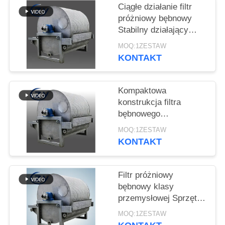
SITEMAP
Ciągłe działanie filtr
próżniowy bębnowy
Stabilny działający
PRIVACY
sprzęt odwodniający do
MOQ:1ZESTAW
POLICY
produkcji skrobi
KONTAKT
Kompaktowa
konstrukcja filtra
bębnowego
próżniowego o niskim
MOQ:1ZESTAW
zużyciu energii i stali
KONTAKT
nierdzewnej SS304 do
odwadniania skrobi
Filtr próżniowy
bębnowy klasy
przemysłowej Sprzęt
odwodniający do
MOQ:1ZESTAW
produkcji na dużą