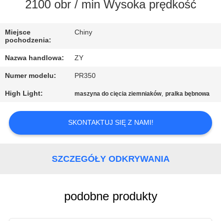
KONTROLA
2100 obr / min Wysoka prędkość
JAKOŚCI
Miejsce
Chiny
pochodzenia:
SKONTAKTUJ
Nazwa handlowa:
ZY
SIĘ
Numer modelu:
PR350
Z
High Light:
,
maszyna do cięcia ziemniaków
pralka bębnowa
NAMI
SKONTAKTUJ SIĘ Z NAMI!
AKTUALNOŚCI
SZCZEGÓŁY ODKRYWANIA
POPROSIĆ
O
WYCENĘ
podobne produkty