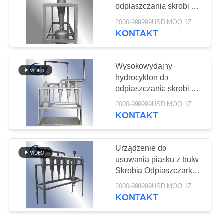
SITEMAP
odpiaszczania skrobi z
manioku, usuwania
2000-999999USD MOQ:1ZESTAW
piasku i zanieczyszczeń
PRIVACY
KONTAKT
10
POLICY
Pompa odśrodkowa
Wysokowydajny
i skrzynia biegów
hydrocyklon do
odpiaszczania skrobi z
manioku, usuwania
2000-999999USD MOQ:1ZESTAW
piasku i zanieczyszczeń
KONTAKT
11
Urządzenie do
Automatyczny
usuwania piasku z bulw
Skrobia Odpiaszczarka
miernik przepływu
odśrodkowa do
2000-999999USD MOQ:1ZESTAW
oczyszczania zawiesiny
KONTAKT
skrobi z manioku,
ziemniaków i batatów