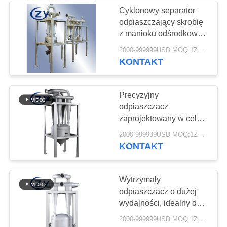
Cyklonowy separator
odpiaszczający skrobię
5
z manioku odśrodkowo
Maszyny do
oddziela
2000-999999USD MOQ:1ZESTAW
zanieczyszczenia
KONTAKT
przetwarzania mąki
piaskowe dla stabilnej
linii skrobi z bulw
ziemniaczanej
Precyzyjny
odpiaszczacz
zaprojektowany w celu
minimalizacji strat
25
2000-999999USD MOQ:1ZESTAW
materiału i
KONTAKT
Maszyna do skrobi
maksymalizacji
czystości i jakości skrobi
kukurydzianej
Wytrzymały
odpiaszczacz o dużej
wydajności, idealny do
ciągłych procesów
2000-999999USD MOQ:1ZESTAW
produkcji skrobi 24/7