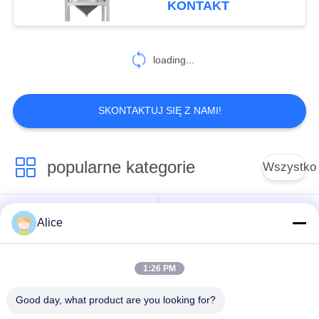
KONTAKT
7
loading...
Sprzęt pomocniczy
SKONTAKTUJ SIĘ Z NAMI!
popularne kategorie
Wszystko
43
Wirówka ze
Maszyna do
Alice
Tapioca Starch
skrobakiem
przetwarzania skrobi
Machine
z manioku
dekantacyjnym
1:26 PM
Maszyna do
Maszyna do skrobi
Good day, what product are you looking for?
przetwarzania mąki
ziemniaczanej