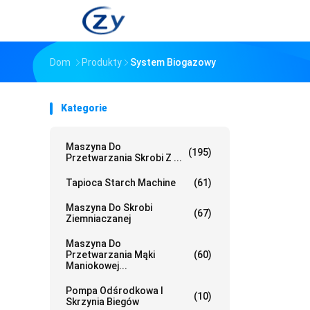
Dom
Produkty
System Biogazowy
Kategorie
Maszyna Do
(195)
Przetwarzania Skrobi Z ...
Tapioca Starch Machine
(61)
Maszyna Do Skrobi
(67)
Ziemniaczanej
Maszyna Do
Przetwarzania Mąki
(60)
Maniokowej...
Pompa Odśrodkowa I
(10)
Skrzynia Biegów