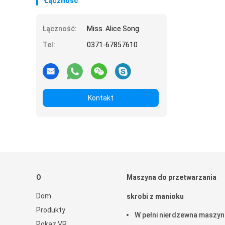
Łączność
Łączność:
Miss. Alice Song
Tel:
0371-67857610
Kontakt
O
Maszyna do przetwarzania
Dom
skrobi z manioku
Produkty
W pełni nierdzewna maszyn
Pokaz VR