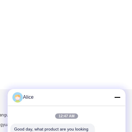
Alice
Napisz do nas
nguoji, Jian
12:47 AM
gyuan District
Good day, what product are you looking 