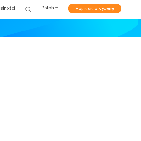
Polish
alności
Poprosić o wycenę