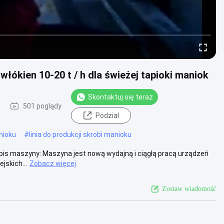
ókien 10-20 t / h dla świeżej tapioki maniok
Skontaktuj się teraz
6
501 poglądy
Podział
nioku
#
linia do produkcji skrobi manioku
Opis maszyny: Maszyna jest nową wydajną i ciągłą pracą urządzeń
jskich...
Zobacz więcej
Zostaw wiadomość