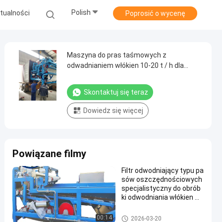
Polish
tualności
Poprosić o wycenę
Maszyna do pras taśmowych z
odwadnianiem włókien 10-20 t / h dla
świeżej tapioki maniok
Skontaktuj się teraz
Dowiedz się więcej
Powiązane filmy
Filtr odwodniający typu pa
sów oszczędnościowych
specjalistyczny do obrób
ki odwodniania włókien m
aniok
Maszyna do przetwarzania sk
00:14
2026-03-20