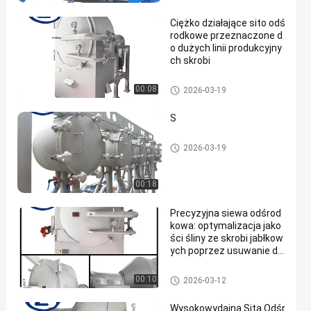
robi z manioku
Ciężko działające sito odś
rodkowe przeznaczone d
o dużych linii produkcyjny
ch skrobi
Maszyna do przetwarzania sk
00:08
2026-03-19
robi z manioku
S
Maszyna do przetwarzania sk
2026-03-19
robi z manioku
00:18
Precyzyjna siewa odśrod
kowa: optymalizacja jako
ści śliny ze skrobi jabłkow
ych poprzez usuwanie dr
obnych włóknistych prod
uktów ubocznych
Maszyna do przetwarzania sk
00:10
2026-03-12
robi z manioku
Wysokowydajna Sita Odśr