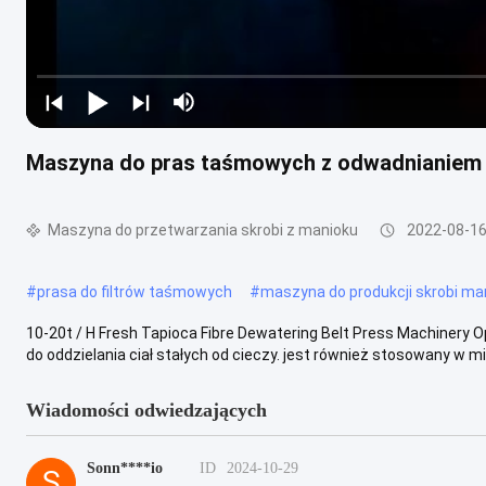
Maszyna do pras taśmowych z odwadnianiem wł
Maszyna do przetwarzania skrobi z manioku
2022-08-1
#
prasa do filtrów taśmowych
#
maszyna do produkcji skrobi ma
10-20t / H Fresh Tapioca Fibre Dewatering Belt Press Machinery 
do oddzielania ciał stałych od cieczy. jest również stosowany w mie
Wiadomości odwiedzających
Sonn****io
ID
2024-10-29
S