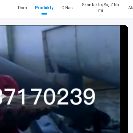
Skontaktuj Się Z Na
Dom
Produkty
O Nas
Ak
Mi