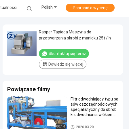
Polish
tualności
Poprosić o wycenę
Rasper Tapioca Maszyna do
przetwarzania skrobi z manioku 25t / h
Skontaktuj się teraz
Dowiedz się więcej
Powiązane filmy
Filtr odwodniający typu pa
sów oszczędnościowych
specjalistyczny do obrób
ki odwodniania włókien m
aniok
Maszyna do przetwarzania sk
00:14
2026-03-20