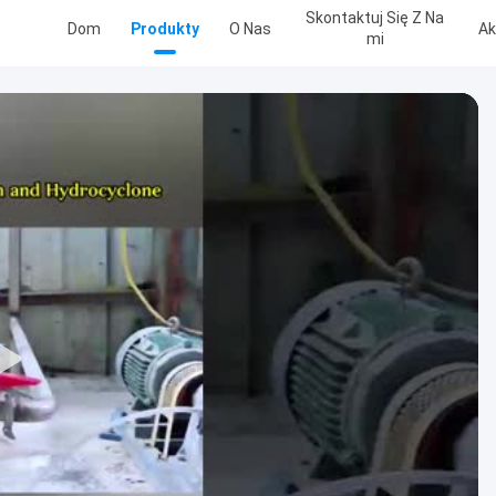
Skontaktuj Się Z Na
Dom
Produkty
O Nas
Ak
Mi