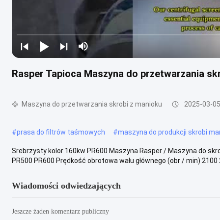
Rasper Tapioca Maszyna do przetwarzania skro
Maszyna do przetwarzania skrobi z manioku
2025-03-0
#
prasa do filtrów taśmowych
#
maszyna do produkcji skrobi ma
Srebrzysty kolor 160kw PR600 Maszyna Rasper / Maszyna do skro
PR500 PR600 Prędkość obrotowa wału głównego (obr / min) 2100 2
Wiadomości odwiedzających
Jeszcze żaden komentarz publiczny