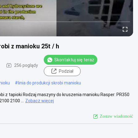
bi z manioku 25t / h
Skontaktuj się teraz
5
256 poglądy
Podział
nioku
#
linia do produkcji skrobi manioku
bi z tapioki Rodzaj maszyny do kruszenia manioku Rasper: PR350
100 2100 ...
Zobacz więcej
Zostaw wiadomość