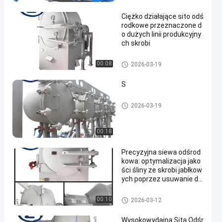
robi z manioku
Ciężko działające sito odś
rodkowe przeznaczone d
o dużych linii produkcyjny
ch skrobi
Maszyna do przetwarzania sk
00:08
2026-03-19
robi z manioku
S
Maszyna do przetwarzania sk
2026-03-19
robi z manioku
00:18
Precyzyjna siewa odśrod
kowa: optymalizacja jako
ści śliny ze skrobi jabłkow
ych poprzez usuwanie dr
obnych włóknistych prod
uktów ubocznych
Maszyna do przetwarzania sk
00:10
2026-03-12
robi z manioku
Wysokowydajna Sita Odśr