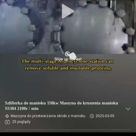
KONTROLA
JAKOŚCI
SKONTAKTUJ
SIĘ
Z
NAMI
AKTUALNOŚCI
POPROSIĆ
Szlifierka do manioku 110kw Maszyna do kruszenia manioku
O
SS304 2100r / min
Maszyna do przetwarzania skrobi z manioku
2025-03-05
WYCENĘ
25 poglądy