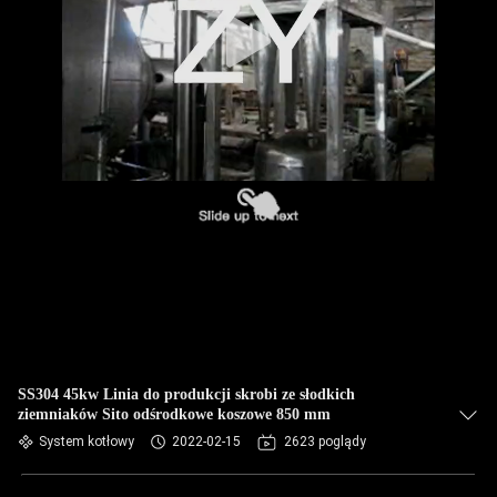
KONTROLA
JAKOŚCI
SKONTAKTUJ
SIĘ
Z
NAMI
AKTUALNOŚCI
POPROSIĆ
O
SS304 45kw Linia do produkcji skrobi ze słodkich
ziemniaków Sito odśrodkowe koszowe 850 mm
WYCENĘ
System kotłowy
2022-02-15
2623 poglądy