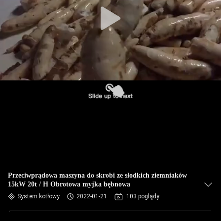
KONTROLA
JAKOŚCI
SKONTAKTUJ
SIĘ
Z
NAMI
AKTUALNOŚCI
POPROSIĆ
O
Przeciwprądowa maszyna do skrobi ze słodkich ziemniaków
15kW 20t / H Obrotowa myjka bębnowa
WYCENĘ
System kotłowy
2022-01-21
103 poglądy