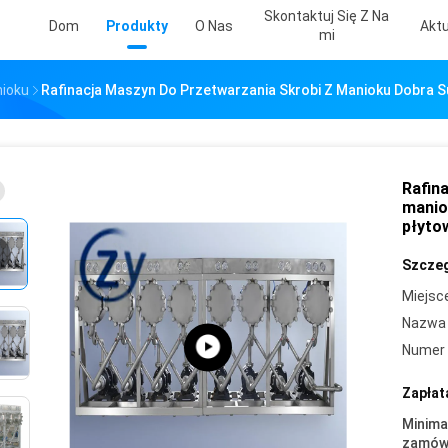
Skontaktuj Się Z Na
Dom
Produkty
O Nas
Aktu
Mi
nioku
Rafinacja Maszyn Do Przetwarzania Skrobi Z Manioku Dobra 
Rafin
manio
płyto
Szczeg
Miejsc
Nazwa 
Numer 
Zapłat
Minima
zamówi