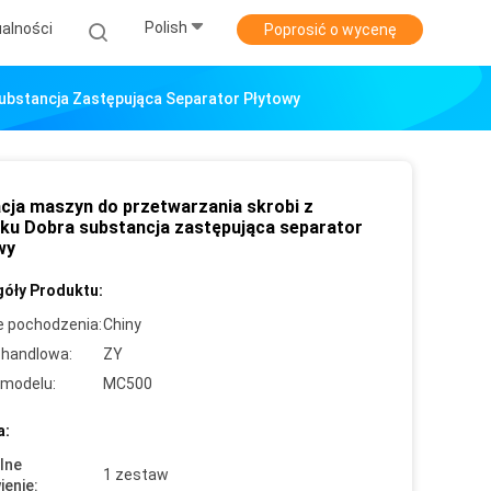
Polish
alności
Poprosić o wycenę
Substancja Zastępująca Separator Płytowy
acja maszyn do przetwarzania skrobi z
ku Dobra substancja zastępująca separator
wy
óły Produktu:
e pochodzenia:
Chiny
handlowa:
ZY
modelu:
MC500
a:
lne
1 zestaw
enie: