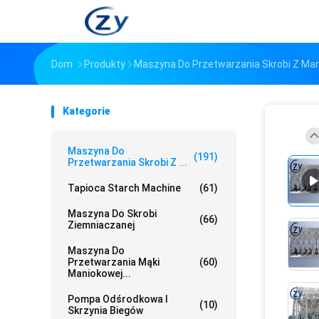
Dom
Produkty
Maszyna Do Przetwarzania Skrobi Z Ma
Kategorie
Maszyna Do
(191)
Przetwarzania Skrobi Z ...
Tapioca Starch Machine
(61)
Maszyna Do Skrobi
(66)
Ziemniaczanej
Maszyna Do
Przetwarzania Mąki
(60)
Maniokowej...
Pompa Odśrodkowa I
(10)
Skrzynia Biegów