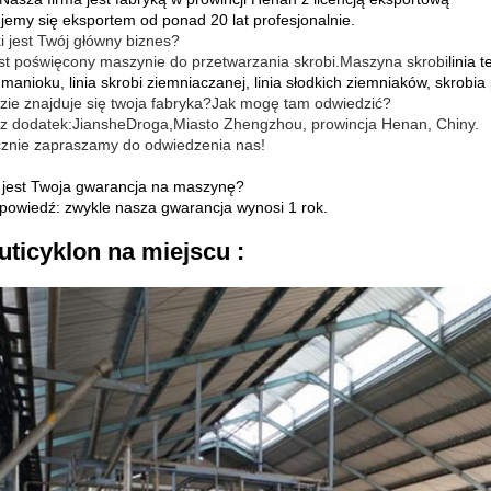
ujemy się eksportem od ponad 20 lat profesjonalnie.
i jest Twój główny biznes?
est poświęcony maszynie do przetwarzania skrobi.Maszyna skrobi
linia 
manioku, linia skrobi ziemniaczanej, linia słodkich ziemniaków, skrobia
zie znajduje się twoja fabryka?Jak mogę tam odwiedzić?
z dodatek:
Jianshe
Droga
,
Miasto Zhengzhou, prowincja Henan, Chiny.
znie zapraszamy do odwiedzenia nas!
 jest Twoja gwarancja na maszynę?
powiedź: zwykle nasza gwarancja wynosi 1 rok.
uticyklon na miejscu :