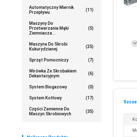
Automatyczny Miernik
(11)
Przepływu
Maszyny Do
Przetwarzania Mąki
(5)
Ziemniacza...
Maszyna Do Skrobi
(25)
Kukurydzianej
Sprzęt Pomocniczy
(7)
Wirówka Ze Skrobakiem
(6)
Dekantacyjnym
System Biogazowy
(0)
System Kotłowy
(17)
Szczeg
Części Zamienne Do
(35)
Maszyn Skrobiowych
Ko
M