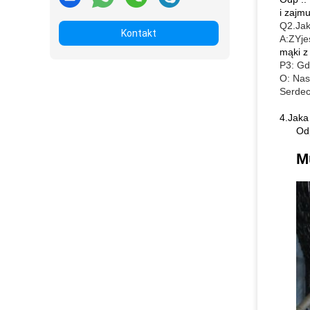
i zajm
Q2.Jak
Kontakt
A:
ZY
j
mąki z 
P3: Gd
O: Nas
Serdec
4.Jaka
Od
M