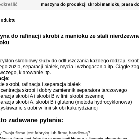
dkreślić:
maszyna do produkcji skrobi manioku
,
prasa d
roduktu
na do rafinacji skrobi z manioku ze stali nierdzewn
oku
yklon skrobiowy służy do odtłuszczania każdego rodzaju skrobi
go żużla, separacji białek, mycia i wzbogacania itp. Ciągłe z
wczego, klarowanie itp.
acje:
ie skrobi, rafinacja i separacja białek
centracja skrobi i dobry zamiennik separatora tarczowego
aracja skrobi A i skrobi B w linii skrobi pszennej
aracja skrobi A, skrobi B i glutenu (metoda hydrocyklonowa)
yskiwanie skrobi w linii skrobi kukurydzianej
to zadawane pytania:
y Twoja firma jest fabryką lub firmą handlową?
 Nasza firma jest fabryką w prowincji Henan z licencją eksportową