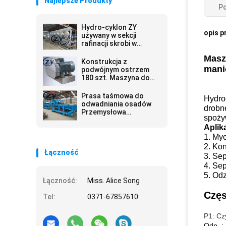
Najlepsze Produkty
Po
Hydro-cyklon ZY
opis p
używany w sekcji
rafinacji skrobi w
fabryce skrobi z
Maszy
manioku
Konstrukcja z
mani
podwójnym ostrzem
180 szt. Maszyna do
kruszenia manioku /
ziemniaków
Prasa taśmowa do
Hydroc
odwadniania osadów
drobne
Przemysłowa
spoży
oczyszczalnia ścieków
Aplik
1. Myc
2. Kon
Łączność
3. Sep
4. Sep
5. Odz
Łączność:
Miss. Alice Song
Częs
Tel:
0371-67857610
P1: Cz
Odp .: