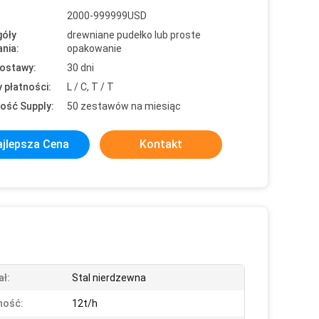
2000-999999USD
óły
drewniane pudełko lub proste
nia:
opakowanie
ostawy:
30 dni
 płatności:
L / C, T / T
ość Supply:
50 zestawów na miesiąc
jlepsza Cena
Kontakt
ał:
Stal nierdzewna
ność:
12t/h