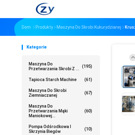
Dom
Produkty
Maszyna Do Skrobi Kukurydzianej
Krus
Kategorie
Maszyna Do
(195)
Przetwarzania Skrobi Z ...
Tapioca Starch Machine
(61)
Maszyna Do Skrobi
(67)
Ziemniaczanej
Maszyna Do
Przetwarzania Mąki
(60)
Maniokowej...
Pompa Odśrodkowa I
(10)
Skrzynia Biegów