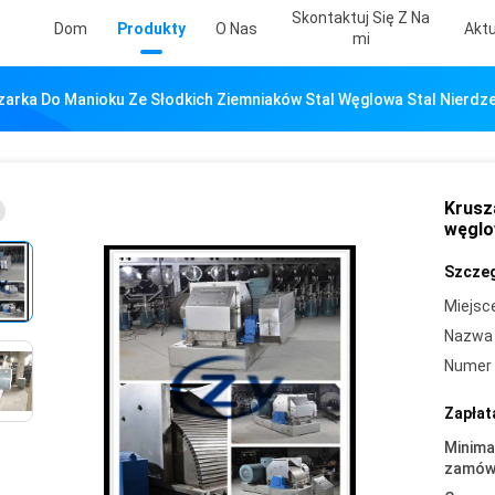
Skontaktuj Się Z Na
Dom
Produkty
O Nas
Aktu
Mi
zarka Do Manioku Ze Słodkich Ziemniaków Stal Węglowa Stal Nierdz
Krusz
węglo
Szczeg
Miejsc
Nazwa 
Numer 
Zapłat
Minima
zamówi