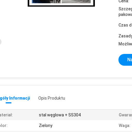
Cena:
Szczeg
pakowa
Czas d
Zasady
Możliw
Na
óły Informacji
Opis Produktu
teriał:
stal węglowa + SS304
Gwaran
lor:
Zielony
Waga: