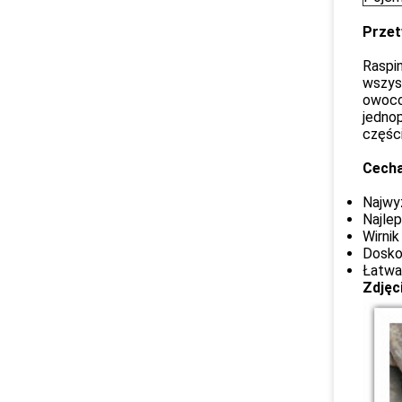
Przet
Raspi
wszyst
owoco
jedno
części
Cecha
Najwy
Najle
Wirnik
Dosko
Łatwa
Zdjęc