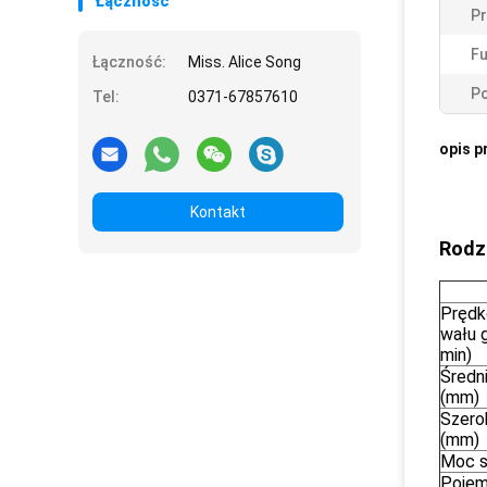
Łączność
P
F
Łączność:
Miss. Alice Song
Po
Tel:
0371-67857610
opis p
Kontakt
Rodz
Prędk
wału 
min)
Średn
(mm)
Szero
(mm)
Moc si
Poje