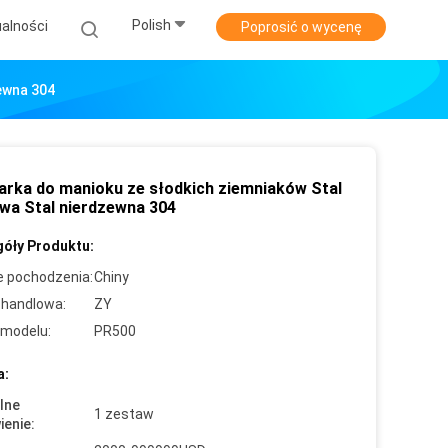
Polish
alności
Poprosić o wycenę
ewna 304
arka do manioku ze słodkich ziemniaków Stal
wa Stal nierdzewna 304
óły Produktu:
e pochodzenia:
Chiny
handlowa:
ZY
modelu:
PR500
a:
lne
1 zestaw
enie: