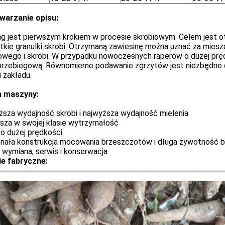
warzanie opisu:
ng jest pierwszym krokiem w procesie skrobiowym. Celem jest o
kie granulki skrobi. Otrzymaną zawiesinę można uznać za miesz
wego i skrobi. W przypadku nowoczesnych raperów o dużej prędk
przebiegową. Równomierne podawanie zgrzytów jest niezbędne d
 zakładu.
 maszyny:
ższa wydajność skrobi i najwyższa wydajność mielenia
psza w swojej klasie wytrzymałość
 o dużej prędkości
nała konstrukcja mocowania brzeszczotów i długa żywotność 
 wymiana, serwis i konserwacja
ie fabryczne: