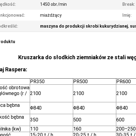
rędkość:
1450 obr./min
Break:
unkcjonować:
miażdżący
Imię:
dkreślić:
maszyna do produkcji skrobi kukurydzianej
,
su
roduktu
Kruszarka do słodkich ziemniaków ze stali węg
aj Raspera:
PR350
PR500
PR600
ość obrotowa
głównego (r /
2100
2100
2100
ica bębna
Φ840
Φ840
Φ840
kość bębna
350
500
600
lnika (kw)
110
160
200–250
mność
15-20 t / h
20-25 t / h
30-35 t /