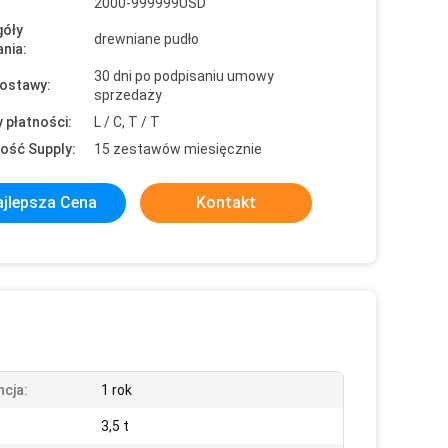
2000-999999USD
óły
drewniane pudło
nia:
30 dni po podpisaniu umowy
ostawy:
sprzedaży
 płatności:
L / C, T / T
ość Supply:
15 zestawów miesięcznie
jlepsza Cena
Kontakt
cja:
1 rok
3,5 t