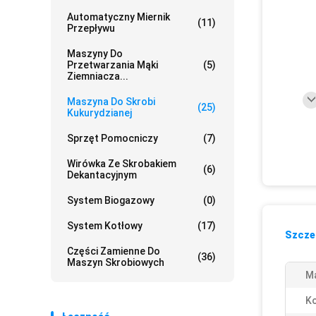
Automatyczny Miernik
(11)
Przepływu
Maszyny Do
Przetwarzania Mąki
(5)
Ziemniacza...
Maszyna Do Skrobi
(25)
Kukurydzianej
Sprzęt Pomocniczy
(7)
Wirówka Ze Skrobakiem
(6)
Dekantacyjnym
System Biogazowy
(0)
System Kotłowy
(17)
Szczeg
Części Zamienne Do
(36)
Maszyn Skrobiowych
Ma
Ko