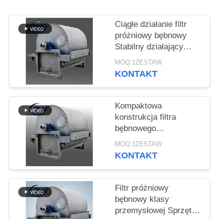
SITEMAP
Ciągłe działanie filtr
PRIVACY
próżniowy bębnowy
Stabilny działający
POLICY
sprzęt odwodniający do
MOQ:1ZESTAW
produkcji skrobi
KONTAKT
Kompaktowa
konstrukcja filtra
bębnowego
próżniowego o niskim
MOQ:1ZESTAW
zużyciu energii i stali
KONTAKT
nierdzewnej SS304 do
odwadniania skrobi
Filtr próżniowy
bębnowy klasy
przemysłowej Sprzęt