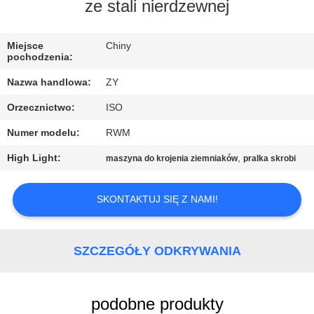
KONTROLA
ze stali nierdzewnej
JAKOŚCI
Miejsce
Chiny
pochodzenia:
SKONTAKTUJ
Nazwa handlowa:
ZY
SIĘ
Orzecznictwo:
ISO
Z
Numer modelu:
RWM
NAMI
High Light:
,
maszyna do krojenia ziemniaków
pralka skrobi
AKTUALNOŚCI
SKONTAKTUJ SIĘ Z NAMI!
POPROSIĆ
O
SZCZEGÓŁY ODKRYWANIA
WYCENĘ
podobne produkty