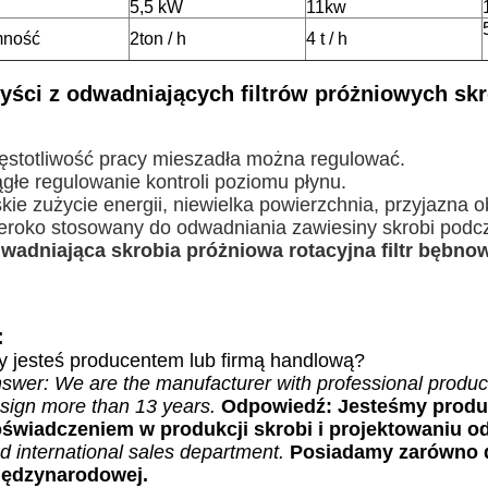
5,5 kW
11kw
mność
2ton / h
4 t / h
yści z odwadniających filtrów próżniowych skr
ęstotliwość pracy mieszadła można regulować.
ągłe regulowanie kontroli poziomu płynu.
skie zużycie energii, niewielka powierzchnia, przyjazna o
eroko stosowany do odwadniania zawiesiny skrobi podcz
dwadniająca skrobia próżniowa rotacyjna filtr bębno
:
y jesteś producentem lub firmą handlową?
swer: We are the manufacturer with professional produ
sign more than 13 years.
Odpowiedź: Jesteśmy produ
świadczeniem w produkcji skrobi i projektowaniu od
d international sales department.
Posiadamy zarówno dz
ędzynarodowej.