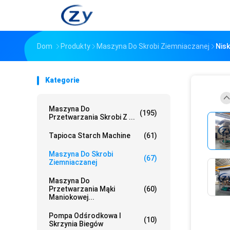
Dom
Produkty
Maszyna Do Skrobi Ziemniaczanej
Nisk
Kategorie
Maszyna Do
(195)
Przetwarzania Skrobi Z ...
Tapioca Starch Machine
(61)
Maszyna Do Skrobi
(67)
Ziemniaczanej
Maszyna Do
Przetwarzania Mąki
(60)
Maniokowej...
Pompa Odśrodkowa I
(10)
Skrzynia Biegów