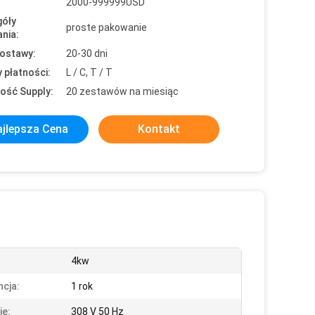
2000-999999USD
óły
proste pakowanie
nia:
ostawy:
20-30 dni
 płatności:
L / C, T / T
ość Supply:
20 zestawów na miesiąc
jlepsza Cena
Kontakt
4kw
cja:
1 rok
ie:
308 V 50 Hz