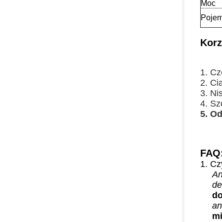
Moc
Poje
Korz
1. Cz
2. Ci
3. Ni
4. Sz
5. O
FAQ
1. Cz
An
de
do
an
mi