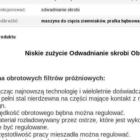
unkcjonować:
odwadnianie skrobi
dkreślić:
maszyna do cięcia ziemniaków
,
pralka bębnowa
roduktu
Niskie zużycie Odwadnianie skrobi Ob
a obrotowych filtrów próżniowych:
ącząc najnowszą technologię i wieloletnie doświadc
 pełni stal nierdzewna na części mające kontakt z 
gn.
rędkość obrotowego bębna można regulować.
ateriał rozładowywany przez ostrze, które jest wy
 być regulowane.
zęstotliwość pracy mieszadła można regulować.