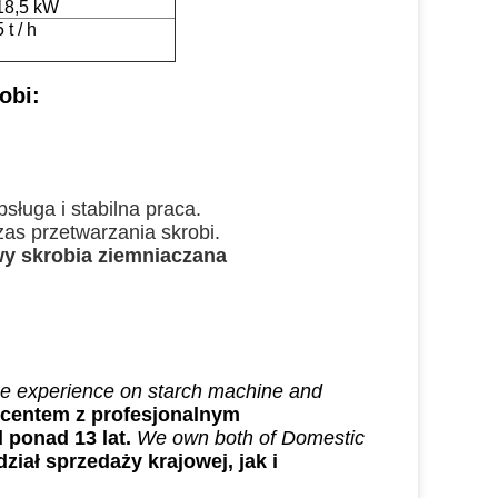
18,5 kW
5 t / h
obi:
bsługa i stabilna praca.
as przetwarzania skrobi.
wy skrobia ziemniaczana
ce experience on starch machine and
centem z profesjonalnym
 ponad 13 lat.
We own both of Domestic
iał sprzedaży krajowej, jak i