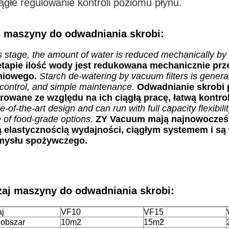
iągłe regulowanie kontroli poziomu płynu.
 maszyny do odwadniania skrobi:
is stage, the amount of water is reduced mechanically by f
tapie ilość wody jest redukowana mechanicznie przez
niowego.
Starch de-watering by vacuum filters is general
control, and simple maintenance.
Odwadnianie skrobi p
rowane ze względu na ich ciągłą pracę, łatwą kontro
te-of-the-art design and can run with full capacity flexib
 of food-grade options.
ZY Vacuum mają najnowocześn
ą elastycznością wydajności, ciągłym systemem i są
mysłu spożywczego.
aj maszyny do odwadniania skrobi:
j
VF10
VF15
j obszar
10m2
15m2