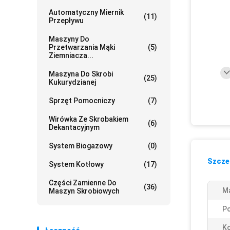
Automatyczny Miernik
(11)
Przepływu
Maszyny Do
Przetwarzania Mąki
(5)
Ziemniacza...
Maszyna Do Skrobi
(25)
Kukurydzianej
Sprzęt Pomocniczy
(7)
Wirówka Ze Skrobakiem
(6)
Dekantacyjnym
System Biogazowy
(0)
Szczeg
System Kotłowy
(17)
Części Zamienne Do
(36)
Ma
Maszyn Skrobiowych
P
Ko