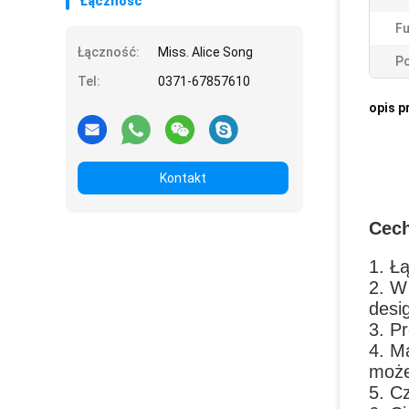
Łączność
F
Łączność:
Miss. Alice Song
Po
Tel:
0371-67857610
opis p
Kontakt
Cech
1. Ł
2. W
desi
3. P
4. M
może
5. C