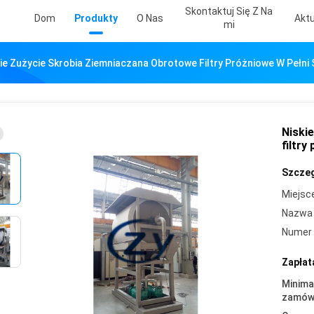
Skontaktuj Się Z Na
Dom
Produkty
O Nas
Aktu
Mi
ie Zużycie Skrobia Ziemniaczana Obrotowe Filtry Próżniowe W Pełni
Niski
filtry
Szczeg
Miejsc
Nazwa 
Numer 
Zapłat
Minima
zamówi