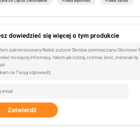
yna Do Cięcia Ziemniaków
Pralka Bębnowa
Pralka Skrobi
sz dowiedzieć się więcej o tym produkcie
tem zainteresowany Niskie zużycie Skrobia ziemniaczana Obrotowe fil
słać mi więcej informacji, takich jak rodzaj, rozmiar, ilość, materiał itp.
ki!
kam na Twoją odpowiedź.
Zatwierdź