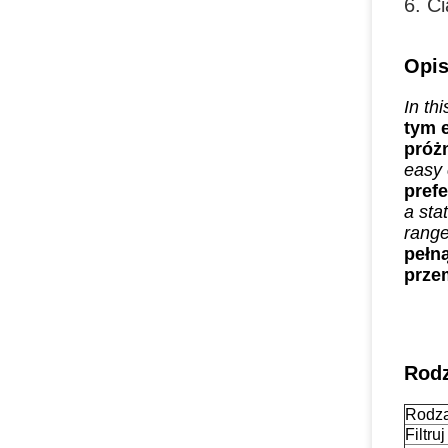
6. C
Opis
In th
tym e
próż
easy 
prefe
a sta
range
pełn
prze
Rodz
Rodza
Filtru