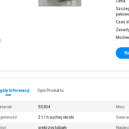
Cena:
Szczeg
pakowa
Czas d
Zasady
Możliw
Na
óły Informacji
Opis Produktu
teriał:
SS304
Moc:
ojemność:
2 t / h suchej skrobi
Gwaran
lor:
srebrzystobiały
Napięc