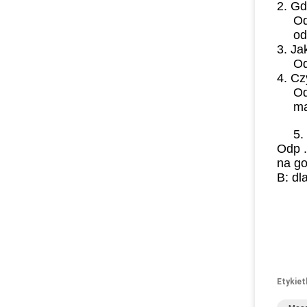
2. Gd
Od
od
3. Ja
Od
4. Cz
Od
ma
5.
Odp .
na go
B: dl
Etykiet