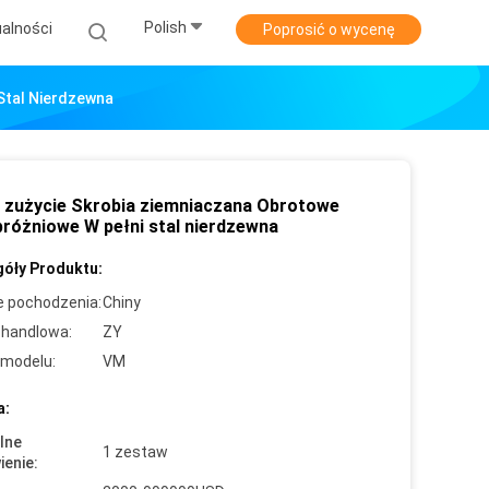
Polish
alności
Poprosić o wycenę
 Stal Nierdzewna
e zużycie Skrobia ziemniaczana Obrotowe
 próżniowe W pełni stal nierdzewna
óły Produktu:
e pochodzenia:
Chiny
handlowa:
ZY
modelu:
VM
a:
lne
1 zestaw
enie: