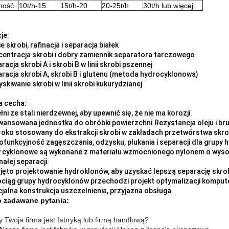
ność
10t/h-15
15t/h-20
20-25t/h
30t/h lub więcej
je:
e skrobi, rafinacja i separacja białek
centracja skrobi i dobry zamiennik separatora tarczowego
racja skrobi A i skrobi B w linii skrobi pszennej
aracja skrobi A, skrobi B i glutenu (metoda hydrocyklonowa)
yskiwanie skrobi w linii skrobi kukurydzianej
a cecha:
łni ze stali nierdzewnej, aby upewnić się, że nie ma korozji.
wansowana jednostka do obróbki powierzchni.Rezystancja oleju i br
roko stosowany do ekstrakcji skrobi w zakładach przetwórstwa skro
lofunkcyjność zagęszczania, odzysku, płukania i separacji dla grupy
y cyklonowe są wykonane z materiału wzmocnionego nylonem o wysoki
ałej separacji.
yjęto projektowanie hydroklonów, aby uzyskać lepszą separację skro
ociąg grupy hydrocyklonów przechodzi projekt optymalizacji komput
cjalna konstrukcja uszczelnienia, przyjazna obsługa.
o zadawane pytania:
y Twoja firma jest fabryką lub firmą handlową?