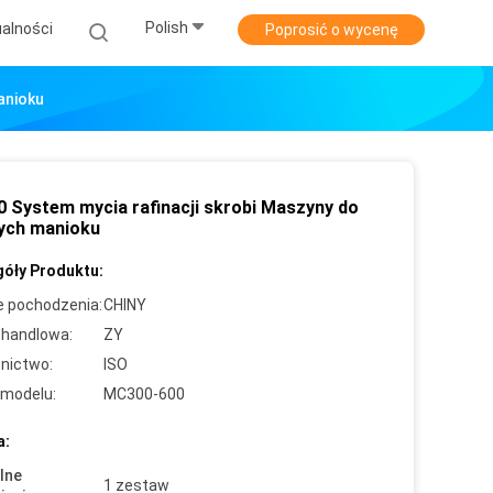
Polish
alności
Poprosić o wycenę
anioku
 System mycia rafinacji skrobi Maszyny do
ych manioku
óły Produktu:
e pochodzenia:
CHINY
handlowa:
ZY
nictwo:
ISO
modelu:
MC300-600
a:
lne
1 zestaw