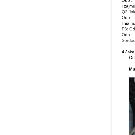
Odp .:
i zajm
Q2.Jak
Odp .:
linia m
P3: Gd
Odp .:
Serdec
4.Jaka
Od
Mu