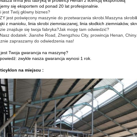
 Nasza firma jest fabryką w prowincji Henan z licencją eksportową
ujemy się eksportem od ponad 20 lat profesjonalnie.
i jest Twój główny biznes?
 ZY jest poświęcony maszynie do przetwarzania skrobi.Maszyna skrobi
ąki z manioku, linia skrobi ziemniaczanej, linia słodkich ziemniaków, skro
zie znajduje się twoja fabryka?Jak mogę tam odwiedzić?
 Nasz dodatek: Jianshe Road, Zhengzhou City, prowincja Henan, Chiny
znie zapraszamy do odwiedzenia nas!
 jest Twoja gwarancja na maszynę?
powiedź: zwykle nasza gwarancja wynosi 1 rok.
ticyklon na miejscu :