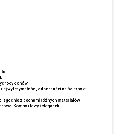
udu.
bi.
 hydrocyklonów.
ej wytrzymałości, odporności na ścieranie i
bi zgodnie z cechami różnych materiałów.
erowej.Kompaktowy i elegancki.