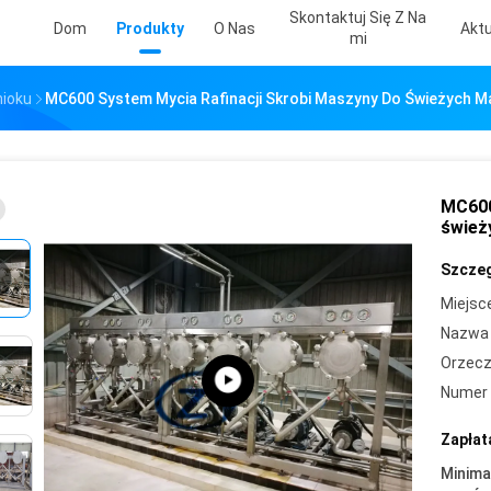
Skontaktuj Się Z Na
Dom
Produkty
O Nas
Aktu
Mi
nioku
MC600 System Mycia Rafinacji Skrobi Maszyny Do Świeżych M
MC600
śwież
Szczeg
Miejsc
Nazwa 
Orzecz
Numer 
Zapłat
Minima