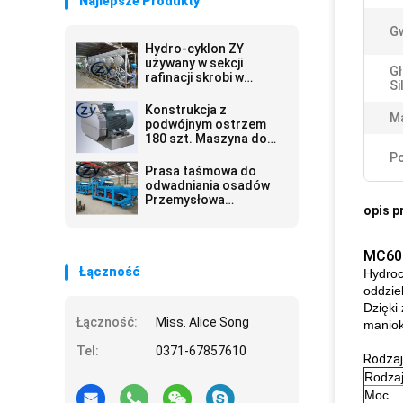
Najlepsze Produkty
Gw
Hydro-cyklon ZY
używany w sekcji
G
rafinacji skrobi w
Si
fabryce skrobi z
manioku
Konstrukcja z
Ma
podwójnym ostrzem
180 szt. Maszyna do
kruszenia manioku /
Po
ziemniaków
Prasa taśmowa do
odwadniania osadów
Przemysłowa
opis p
oczyszczalnia ścieków
MC600
Łączność
Hydroc
oddzie
Dzięki
Łączność:
Miss. Alice Song
maniok
Tel:
0371-67857610
Rodzaj
Rodza
Moc