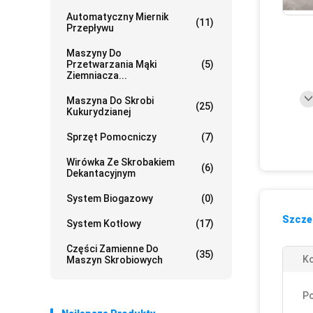
Automatyczny Miernik
(11)
Przepływu
Maszyny Do
Przetwarzania Mąki
(5)
Ziemniacza...
Maszyna Do Skrobi
(25)
Kukurydzianej
Sprzęt Pomocniczy
(7)
Wirówka Ze Skrobakiem
(6)
Dekantacyjnym
System Biogazowy
(0)
Szczeg
System Kotłowy
(17)
Części Zamienne Do
(35)
Ko
Maszyn Skrobiowych
P