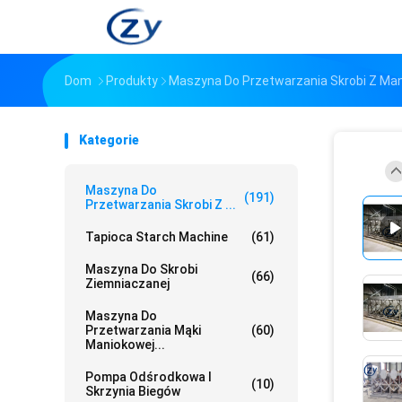
Dom
Produkty
Maszyna Do Przetwarzania Skrobi Z Ma
Kategorie
Maszyna Do
(191)
Przetwarzania Skrobi Z ...
Tapioca Starch Machine
(61)
Maszyna Do Skrobi
(66)
Ziemniaczanej
Maszyna Do
Przetwarzania Mąki
(60)
Maniokowej...
Pompa Odśrodkowa I
(10)
Skrzynia Biegów