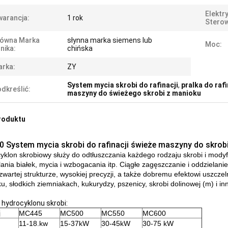
Elektr
arancja:
1 rok
Sterow
łówna Marka
słynna marka siemens lub
Moc:
lnika:
chińska
rka:
ZY
System mycia skrobi do rafinacji
,
pralka do raf
dkreślić:
maszyny do świeżego skrobi z manioku
roduktu
 System mycia skrobi do rafinacji świeże maszyny do skrob
yklon skrobiowy służy do odtłuszczania każdego rodzaju skrobi i modyf
lania białek, mycia i wzbogacania itp. Ciągłe zagęszczanie i oddzielan
 zwartej strukturze, wysokiej precyzji, a także dobremu efektowi uszcze
u, słodkich ziemniakach, kukurydzy, pszenicy, skrobi dolinowej (m) i i
 hydrocyklonu skrobi:
j
MC445
MC500
MC550
MC600
11-18.kw
15-37kW
30-45kW
30-75 kW