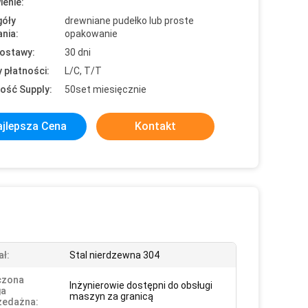
enie:
óły
drewniane pudełko lub proste
nia:
opakowanie
ostawy:
30 dni
 płatności:
L/C, T/T
ość Supply:
50set miesięcznie
jlepsza Cena
Kontakt
ał:
Stal nierdzewna 304
czona
Inżynierowie dostępni do obsługi
ga
maszyn za granicą
zedażna: