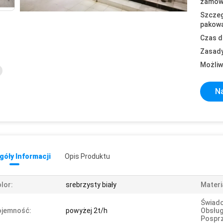
zamówi
Szczeg
pakowa
Czas d
Zasady
Możliw
Na
óły Informacji
Opis Produktu
lor:
srebrzysty biały
Materi
Świad
ojemność:
powyżej 2t/h
Obsłu
Pospr