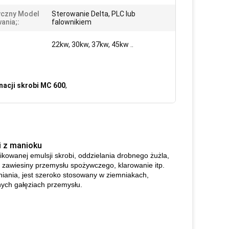
yczny Model
Sterowanie Delta, PLC lub
ania;:
falownikiem
22kw, 30kw, 37kw, 45kw ..
inacji skrobi MC 600
,
i z manioku
ikowanej emulsji skrobi, oddzielania drobnego żużla,
ie zawiesiny przemysłu spożywczego, klarowanie itp.
lniania, jest szeroko stosowany w ziemniakach,
nnych gałęziach przemysłu.