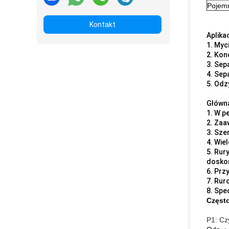
Pojem
Kontakt
Aplikac
1. Myci
2. Kon
3. Sepa
4. Sep
5. Odz
Główn
1. W pe
2. Zaa
3. Sze
4. Wie
5. Rur
doskon
6. Prz
7. Rur
8. Spe
Częst
P1: Cz